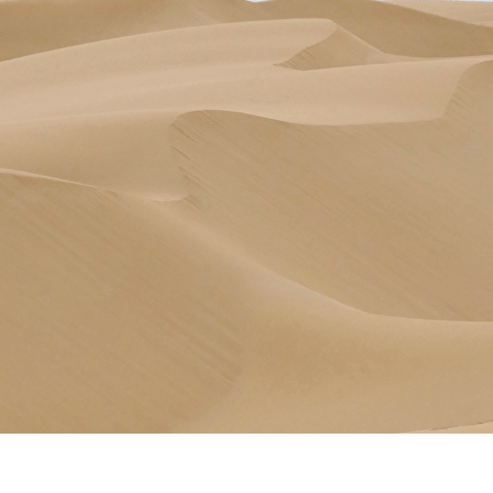
Exporter les lignes sélectionnées
Exporter toutes les colonnes
Exporter uniquement les colonnes affichées
Menu
?>
Images de la page d'accueil
Cliquez pour éditer
Texte, bouton et/ou inscription à la newsletter
Cliquez pour éditer
Je m'abonne à la newsletter
OK